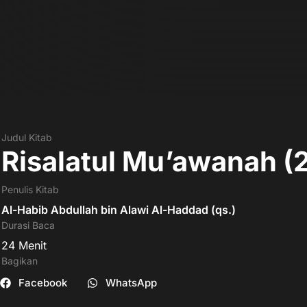
Judul Kitab
Risalatul Mu’awanah (
Penulis Kitab
Al-Habib Abdullah bin Alawi Al-Haddad (qs.)
Durasi Baca
24
Menit
Bagikan
Facebook
WhatsApp