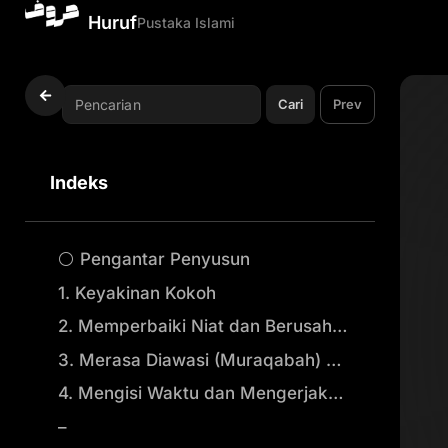
Huruf
Pustaka Islami
Cari
Prev
Indeks
⚪ Pengantar Penyusun
1. Keyakinan Kokoh
2. Memperbaiki Niat dan Berusaha Ikhlas
3. Merasa Diawasi (Muraqabah) oleh Allah Ta’ala Dalam Setiap Keadaan
4. Mengisi Waktu dan Mengerjakan Hal-hal yang Baik
–