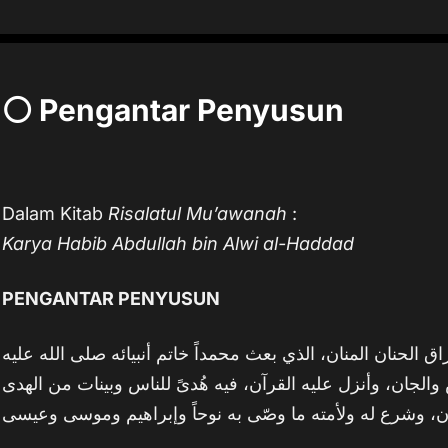
⚪ Pengantar Penyusun
Dalam Kitab
Risalatul Mu’awanah
:
Karya Habib Abdullah bin Alwi al-Haddad
PENGANTAR PENYUSUN
اق الحنان المنان، الذي بعث محمداً خاتم أنبيائه صلى الله عليه
الجان، وأنزل عليه القرآن، فيه هُدىً للناس وبينات من الهدى