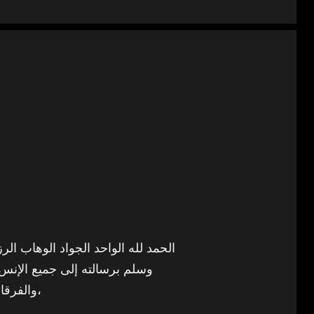
الحمد لله الواحد الجواد الوهاب الرز
وسلم برسالته إلى جميع الإنس و
والفرقان، وشرع له ولأمته ما وصّى به نوحاً وإبراهيم وموسى وعيسى،