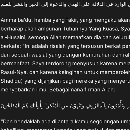
Amma ba’du, hamba yang fakir, yang mengaku akan 
berharap akan ampunan Tuhannya Yang Kuasa, Syari
al-Husaini, semoga Allah memaafkan dia dan seluru
berkata: “Ini adalah risalah yang tersusun berkat p
dan sebuah wasiat yang dengan kemurahan dan rahm
bermanfaat. Saya terdorong menyusun karena mela
Rasul-Nya, dan karena keinginan untuk memperoleh 
Shādiqu) yang dijanjikan bagi mereka yang menyeru
menyebarkan ilmu. Sebagaimana firman Allah:
ْرِ وَيَأْمُرُونَ بِالْمَعْرُوفِ وَيَنْهَوْنَ عَنِ الْمُنْكَرِ ۚ وَأُولَٰئِكَ هُمُ الْمُفْلِحُونَ
“Dan hendaklah ada di antara kamu segolongan um