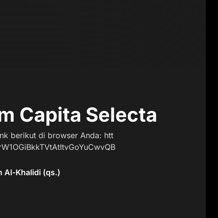
m Capita Selecta
k berikut di browser Anda: htt
DrW1OGiBkkTVtAtItvGoYuCwvQB
Al-Khalidi (qs.)