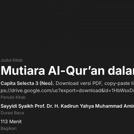
Judul Kitab
Mutiara Al-Qur’an dala
Capita Selecta 3 (Neo).
Download versi PDF, copy-paste lin
ps://drive.google.com/uc?export=download&id=1HbWsx
Penulis Kitab
Sayyidi Syaikh Prof. Dr. H. Kadirun Yahya Muhammad Amin 
Durasi Baca
113
Menit
Bagikan