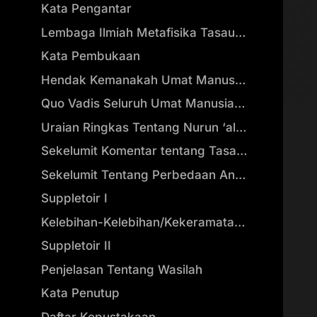
Kata Pengantar
Lembaga Ilmiah Metafisika Tasauf Islam (LIMTI)
Kata Pembukaan
Hendak Kemanakah Umat Manusia dengan Ilmu Bedahnya?
Quo Vadis Seluruh Umat Manusia dengan Segala Syi’ar Agamanya?
Uraian Ringkas Tentang Nurun ‘ala nurin
Sekelumit Komentar tentang Tasauf & Sufi Berdampingan dengan Teknologi Modern
Sekelumit Tentang Perbedaan Antara Ilmu Tasauf (Agama Islam dalam Ilmu Kerohaniannya) Dibanding dengan Aliran Kepercayaan Dunia Timur dan Barat (Termasuk Hypnotisme, Spiritisme, Telepati, Somnambulisme, Telekinesis, Mediumship, dan Lain-Lain)
Suppletoir I
Kelebihan-Kelebihan/Kekeramatan sebagai Kurnia Allah bagi Ahli Zikrullah
Suppletoir II
Penjelasan Tentang Wasilah
Kata Penutup
Daftar Kepustakaan