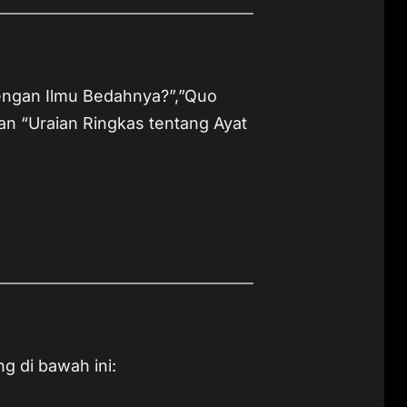
engan Ilmu Bedahnya?”,”Quo
n “Uraian Ringkas tentang Ayat
ng di bawah ini: