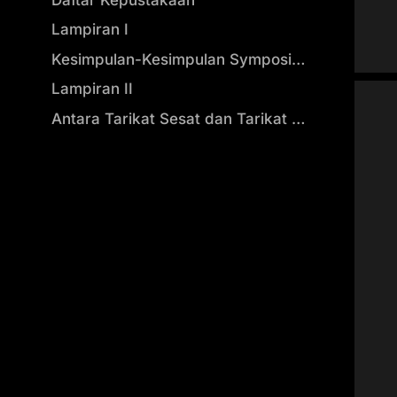
Lampiran I
Kesimpulan-Kesimpulan Symposium “Mengamankan Sila Ketuhanan Yang Maha Esa”.
Lampiran II
Antara Tarikat Sesat dan Tarikat yang Hak