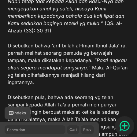
Nabi) tetap taat kepada Allah dan Rasul-Nya dan
mengerjakan amal yg saleh, niscaya Kami
memberikan kepadanya pahala dua kali lipat dan
Kami sediakan baginya rezeki yg mulia.”
(QS. al-
Ahzab (33): 30 31)
Disebutkan bahwa ‘arif billah al-Imam Ibnul Jala’ ra.
pernah melihat seorang pemuda yg berwajah
tampan, maka dikatakan kepadanya:
“Pasti engkau
akan segera mendapat sangsinya.”
Maka Al-Qur’an
yg telah dihafalkannya menjadi hilang dari
ingatannya.
Disebutkan pula, bahwa ada seorang yg telah
sampai kepada Allah Ta’ala pernah mempunyai
perasaan ingin berbuat maksiat ketika ia sedang
Indeks
dalam shalatnya, maka Allah Ta’ala menjadikan
hitam seluruh tubuhnya dan hal itu berlangsung
Cari
Prev
cukup lama sampai setelah dimohonkan ampun oleh