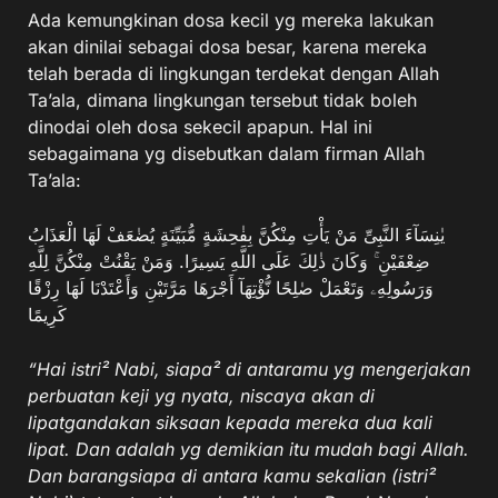
Ada kemungkinan dosa kecil yg mereka lakukan
akan dinilai sebagai dosa besar, karena mereka
telah berada di lingkungan terdekat dengan Allah
Ta’ala, dimana lingkungan tersebut tidak boleh
dinodai oleh dosa sekecil apapun. Hal ini
sebagaimana yg disebutkan dalam firman Allah
Ta’ala:
يٰنِسَآءَ النَّبِىِّ مَنْ يَأْتِ مِنْكُنَّ بِفٰحِشَةٍ مُّبَيِّنَةٍ يُضٰعَفْ لَهَا الْعَذَابُ
ضِعْفَيْنِ ۚ وَكَانَ ذٰلِكَ عَلَى اللَّهِ يَسِيرًا. وَمَنْ يَقْنُتْ مِنْكُنَّ لِلَّهِ
وَرَسُولِهِۦ وَتَعْمَلْ صٰلِحًا نُّؤْتِهَآ أَجْرَهَا مَرَّتَيْنِ وَأَعْتَدْنَا لَهَا رِزْقًا
كَرِيمًا
“Hai istri² Nabi, siapa² di antaramu yg mengerjakan
perbuatan keji yg nyata, niscaya akan di
lipatgandakan siksaan kepada mereka dua kali
lipat. Dan adalah yg demikian itu mudah bagi Allah.
Dan barangsiapa di antara kamu sekalian (istri²